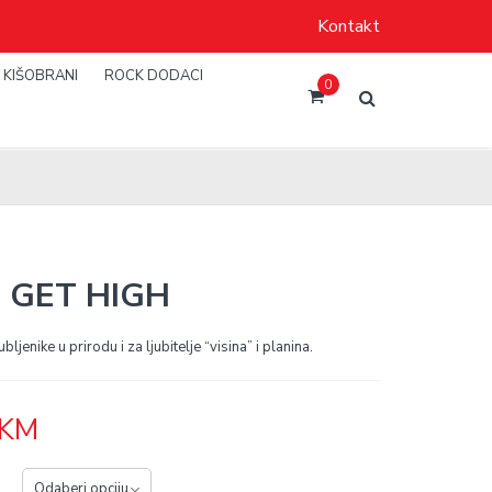
Kontakt
KIŠOBRANI
ROCK DODACI
0
S GET HIGH
bljenike u prirodu i za ljubitelje “visina” i planina.
KM