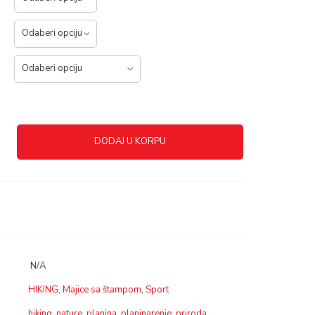
DODAJ U KORPU
N/A
HIKING
,
Majice sa štampom
,
Sport
hiking
,
nature
,
planina
,
planinarenje
,
priroda