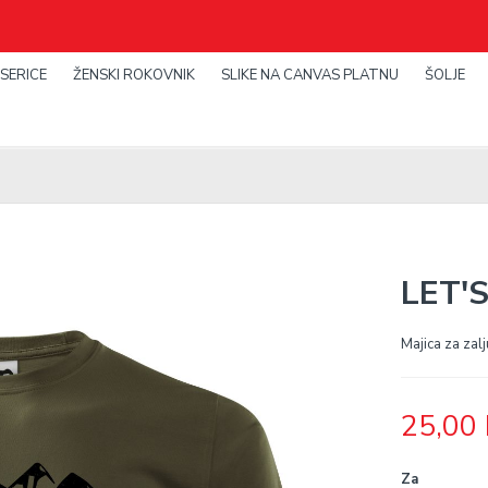
SERICE
ŽENSKI ROKOVNIK
SLIKE NA CANVAS PLATNU
ŠOLJE
LET'
Majica za zalju
25,00
Za