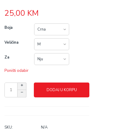
25,00
KM
Boja
Veličina
Za
Poništi odabir
DODAJ U KORPU
SKU:
N/A