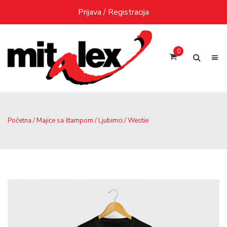
Skip
Prijava / Registracija
to
content
0
Početna
/
Majice sa štampom
/
Ljubimci
/ Westie