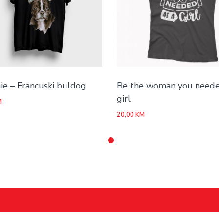
ie – Francuski buldog
Be the woman you neede
girl
M
20,00
KM