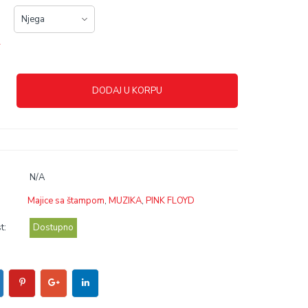
r
DODAJ U KORPU
N/A
Majice sa štampom
,
MUZIKA
,
PINK FLOYD
t:
Dostupno