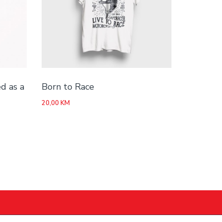
d as a
Born to Race
20,00
KM