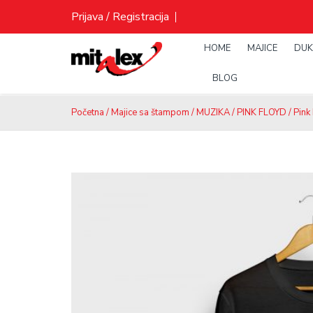
Skip
Prijava / Registracija
to
content
HOME
MAJICE
DUK
BLOG
Početna
/
Majice sa štampom
/
MUZIKA
/
PINK FLOYD
/ Pin