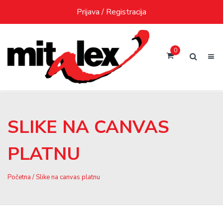
Skip
Prijava / Registracija
to
content
0
SLIKE NA CANVAS
PLATNU
Početna
/ Slike na canvas platnu