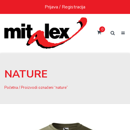
Skip
Prijava / Registracija
to
content
0
NATURE
Početna
/ Proizvodi označeni “nature”