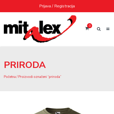
Skip
Prijava / Registracija
to
content
0
PRIRODA
Početna
/ Proizvodi označeni “priroda”