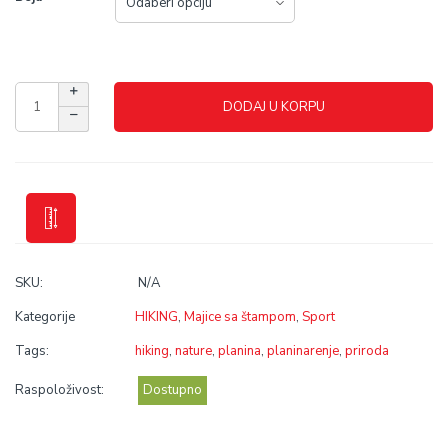
DODAJ U KORPU
SKU:
N/A
Kategorije
HIKING
,
Majice sa štampom
,
Sport
Tags:
hiking
,
nature
,
planina
,
planinarenje
,
priroda
Raspoloživost:
Dostupno