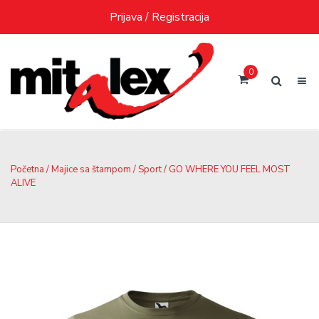
Skip
Prijava / Registracija
to
content
0
Početna
/
Majice sa štampom
/
Sport
/ GO WHERE YOU FEEL MOST
ALIVE