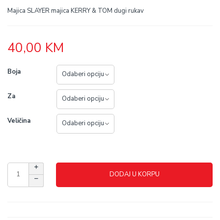
Majica SLAYER majica KERRY & TOM dugi rukav
40,00
KM
Boja
Za
Veličina
DODAJ U KORPU