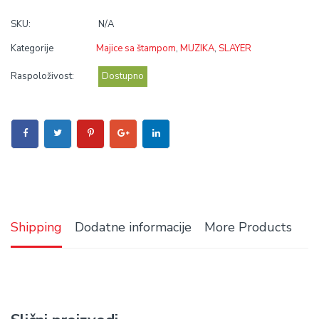
SKU:
N/A
Kategorije
Majice sa štampom
,
MUZIKA
,
SLAYER
Raspoloživost:
Dostupno
Shipping
Dodatne informacije
More Products