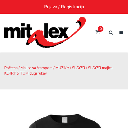
Skip
Prijava / Registracija
to
content
0
Početna
/
Majice sa štampom
/
MUZIKA
/
SLAYER
/ SLAYER majica
KERRY & TOM dugi rukav