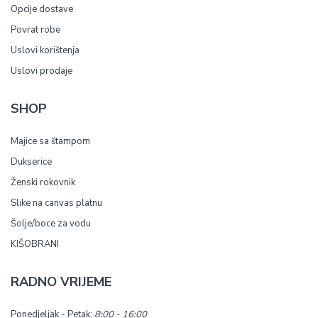
Opcije dostave
Povrat robe
Uslovi korištenja
Uslovi prodaje
SHOP
Majice sa štampom
Dukserice
Ženski rokovnik
Slike na canvas platnu
Šolje/boce za vodu
KIŠOBRANI
RADNO VRIJEME
Ponedjeljak - Petak:
8:00 - 16:00