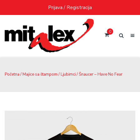
Skip
Prijava / Registracija
to
content
0
Početna
/
Majice sa štampom
/
Ljubimci
/ Šnaucer – Have No Fear