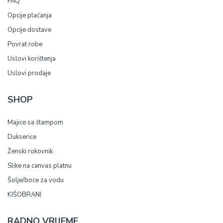
FAQ
Opcije plaćanja
Opcije dostave
Povrat robe
Uslovi korištenja
Uslovi prodaje
SHOP
Majice sa štampom
Dukserice
Ženski rokovnik
Slike na canvas platnu
Šolje/boce za vodu
KIŠOBRANI
RADNO VRIJEME