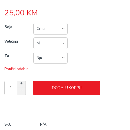
25,00
KM
Boja
Veličina
Za
Poništi odabir
DODAJ U KORPU
SKU:
N/A