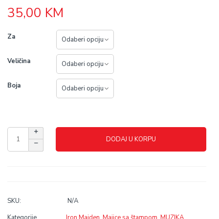
35,00
KM
Za
Veličina
Boja
DODAJ U KORPU
SKU:
N/A
Kategorije
Iron Maiden
,
Majice sa štampom
,
MUZIKA