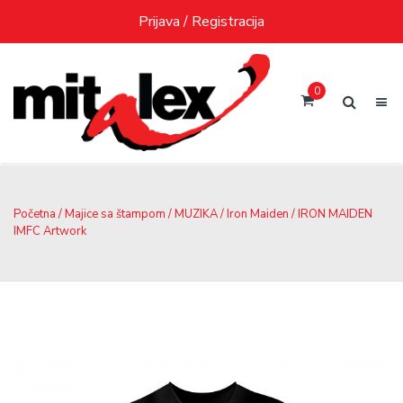
Skip
Prijava / Registracija
to
content
0
Početna
/
Majice sa štampom
/
MUZIKA
/
Iron Maiden
/ IRON MAIDEN
IMFC Artwork