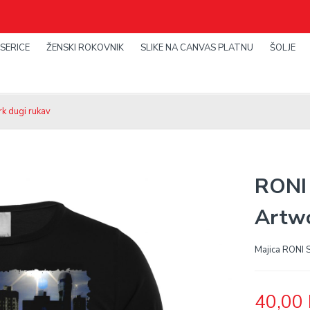
SERICE
ŽENSKI ROKOVNIK
SLIKE NA CANVAS PLATNU
ŠOLJE
rk dugi rukav
RONI 
Artwo
Majica RONI S
40,00