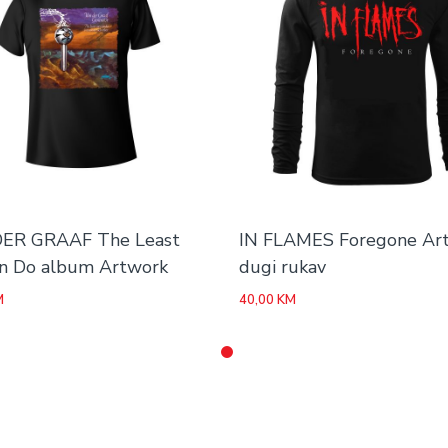
ER GRAAF The Least
IN FLAMES Foregone Ar
n Do album Artwork
dugi rukav
M
40,00
KM