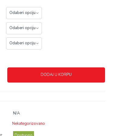
DODAJ U KORPU
N/A
Nekategorizovano
t:
Dostupno