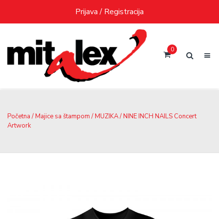
Skip
Prijava / Registracija
to
content
0
Početna
/
Majice sa štampom
/
MUZIKA
/ NINE INCH NAILS Concert
Artwork