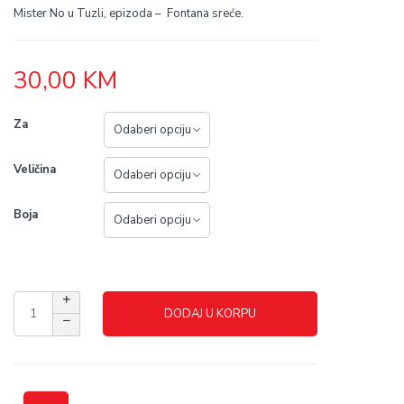
Mister No u Tuzli, epizoda – Fontana sreće.
30,00
KM
Za
Veličina
Boja
DODAJ U KORPU