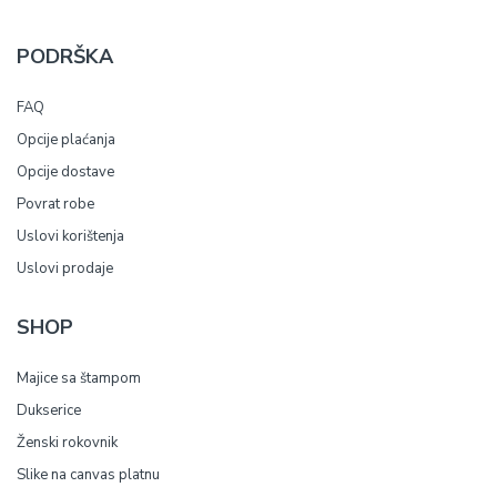
PODRŠKA
FAQ
Opcije plaćanja
Opcije dostave
Povrat robe
Uslovi korištenja
Uslovi prodaje
SHOP
Majice sa štampom
Dukserice
Ženski rokovnik
Slike na canvas platnu