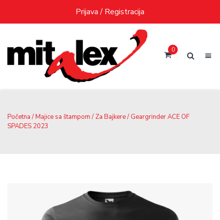
Skip
Prijava / Registracija
to
content
0
Početna
/
Majice sa štampom
/
Za Bajkere
/ Geargrinder ACE OF
SPADES 2023