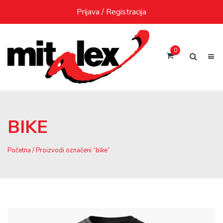
Skip
Prijava / Registracija
to
content
0
BIKE
Početna
/ Proizvodi označeni “bike”