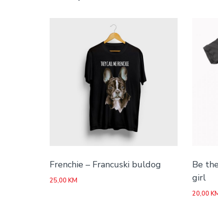
Frenchie – Francuski buldog
Be th
girl
25,00
KM
20,00
K