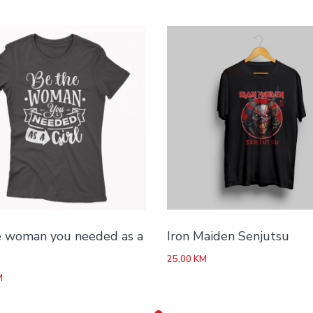
e woman you needed as a
Iron Maiden Senjutsu
25,00
KM
M