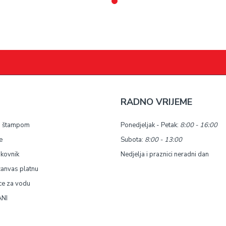
RADNO VRIJEME
a štampom
Ponedjeljak - Petak:
8:00 - 16:00
e
Subota:
8:00 - 13:00
okovnik
Nedjelja i praznici neradni dan
canvas platnu
ce za vodu
NI