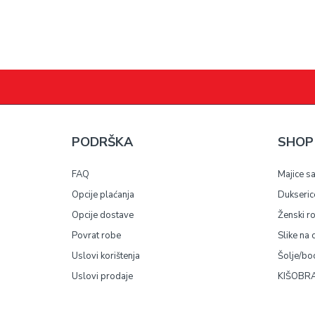
PODRŠKA
SHOP
FAQ
Majice s
Opcije plaćanja
Dukseric
Opcije dostave
Ženski r
Povrat robe
Slike na 
Uslovi korištenja
Šolje/bo
Uslovi prodaje
KIŠOBRA