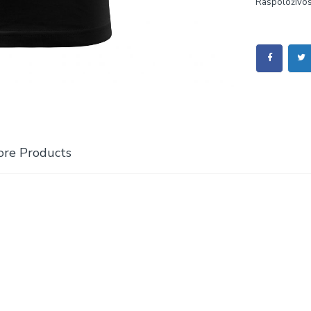
Raspoloživos
re Products