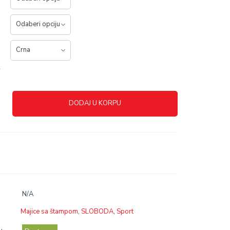
r
DODAJ U KORPU
N/A
Majice sa štampom
,
SLOBODA
,
Sport