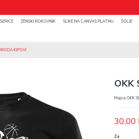
SERICE
ŽENSKI ROKOVNIK
SLIKE NA CANVAS PLATNU
ŠOLJE
OBODA KIPOVI
OKK 
Majica OKK 
30,00
Za