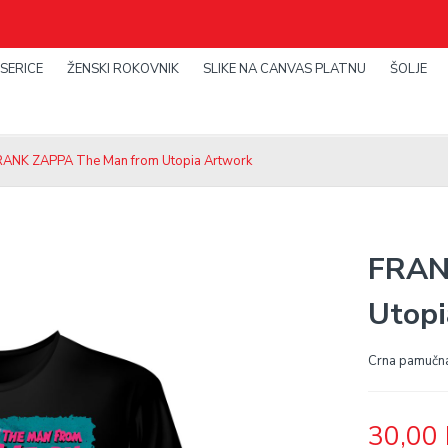
SERICE
ŽENSKI ROKOVNIK
SLIKE NA CANVAS PLATNU
ŠOLJE
RANK ZAPPA The Man from Utopia Artwork
FRAN
Utopi
Crna pamučna
30,00