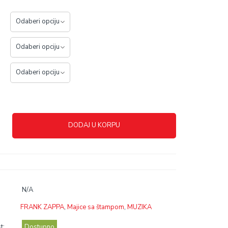
DODAJ U KORPU
N/A
FRANK ZAPPA
,
Majice sa štampom
,
MUZIKA
t:
Dostupno