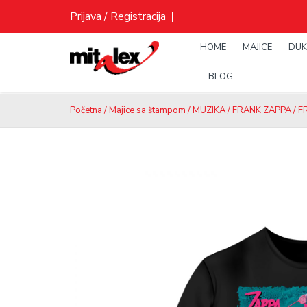
Skip
Prijava / Registracija
to
content
HOME
MAJICE
DUK
BLOG
Početna
/
Majice sa štampom
/
MUZIKA
/
FRANK ZAPPA
/ F