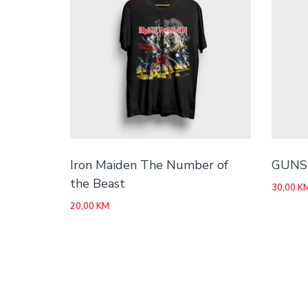
Iron Maiden The Number of
GUNS 
the Beast
30,00
K
20,00
KM