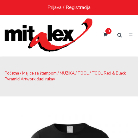
Skip
Prijava / Registracija
to
content
0
Početna
/
Majice sa štampom
/
MUZIKA
/
TOOL
/ TOOL Red & Black
Pyramid Artwork dugi rukav