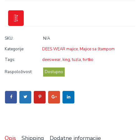
SKU:
N/A
Kategorije
DEES WEAR majice
,
Majice sa štampom
Tags:
deeswear
,
king
,
tuzla
,
tvrtko
Raspoloživost:
Dostupno
Opis
Shipping
Dodatne informacije