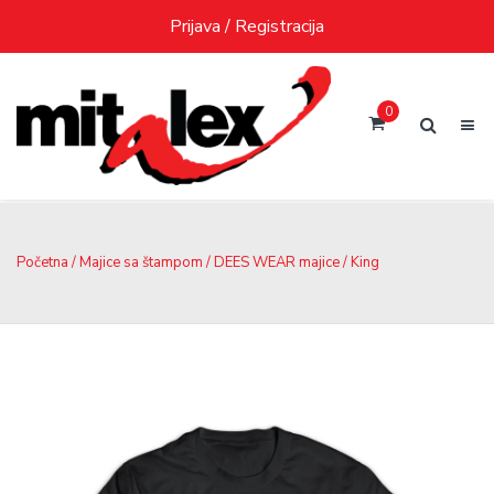
Skip
Prijava / Registracija
to
content
0
Početna
/
Majice sa štampom
/
DEES WEAR majice
/ King