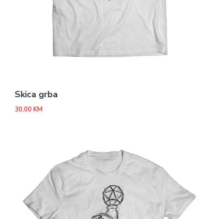
Skica grba
30,00
KM