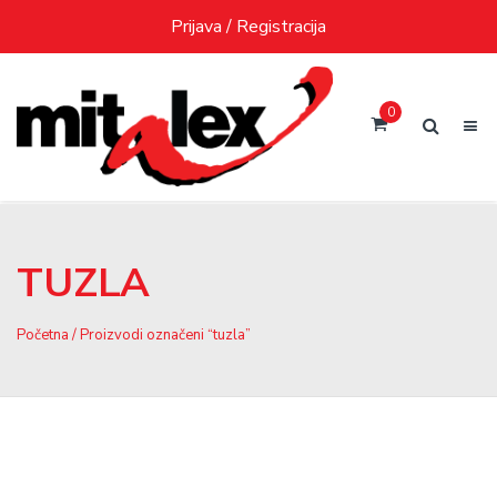
Skip
Prijava / Registracija
to
content
0
TUZLA
Početna
/ Proizvodi označeni “tuzla”