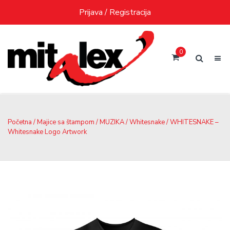
Skip
Prijava / Registracija
to
content
0
Početna
/
Majice sa štampom
/
MUZIKA
/
Whitesnake
/ WHITESNAKE –
Whitesnake Logo Artwork