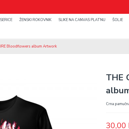
SERICE
ŽENSKI ROKOVNIK
SLIKE NA CANVAS PLATNU
ŠOLJE
URE Bloodflowers album Artwork
THE 
albu
Crna pamučn
30,00