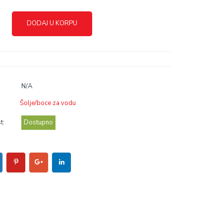
DODAJ U KORPU
N/A
Šolje/boce za vodu
t:
Dostupno