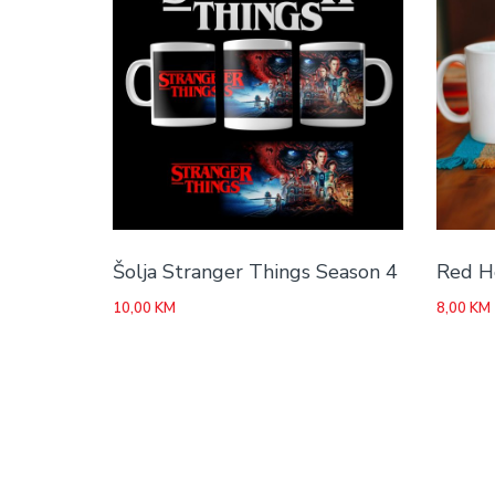
Šolja Stranger Things Season 4
Red Ho
10,00
KM
8,00
KM