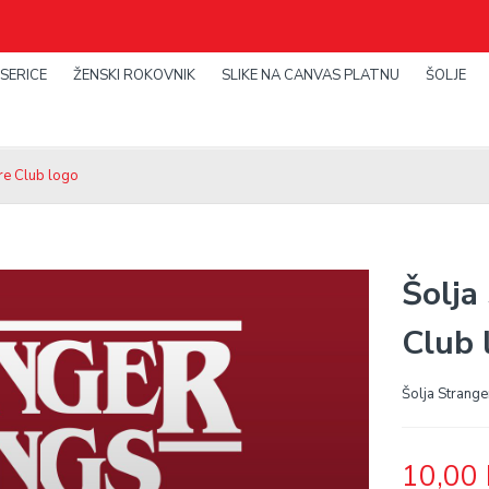
SERICE
ŽENSKI ROKOVNIK
SLIKE NA CANVAS PLATNU
ŠOLJE
ire Club logo
Šolja
Club 
Šolja Strange
10,00