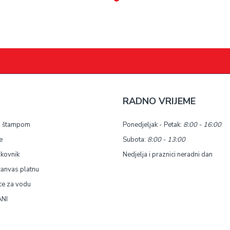
RADNO VRIJEME
a štampom
Ponedjeljak - Petak:
8:00 - 16:00
e
Subota:
8:00 - 13:00
okovnik
Nedjelja i praznici neradni dan
canvas platnu
ce za vodu
NI