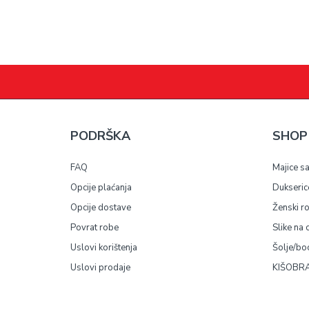
PODRŠKA
SHOP
FAQ
Majice s
Opcije plaćanja
Dukseric
Opcije dostave
Ženski r
Povrat robe
Slike na 
Uslovi korištenja
Šolje/bo
Uslovi prodaje
KIŠOBRA