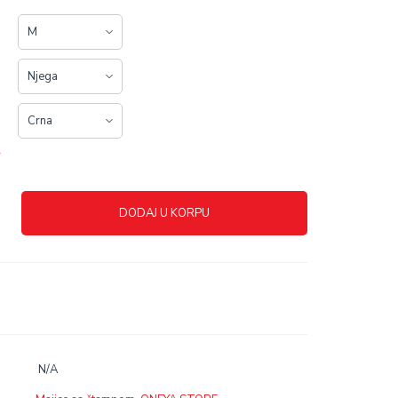
r
DODAJ U KORPU
N/A