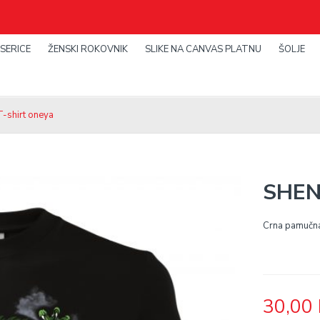
SERICE
ŽENSKI ROKOVNIK
SLIKE NA CANVAS PLATNU
ŠOLJE
-shirt oneya
SHEN
Crna pamučna 
30,00