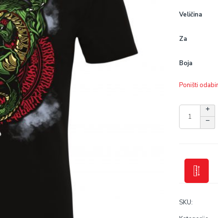
Veličina
Za
Boja
Poništi odabi
SKU: