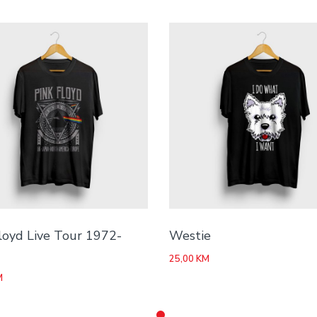
loyd Live Tour 1972-
Westie
25,00
KM
M