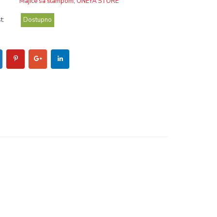
Majice sa štampom
,
ONEYA STORE
t:
Dostupno