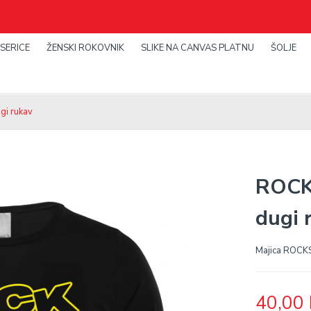
SERICE
ŽENSKI ROKOVNIK
SLIKE NA CANVAS PLATNU
ŠOLJE
gi rukav
ROCK
dugi 
Majica ROCKS
40,00