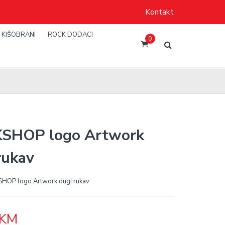
Kontakt
KIŠOBRANI
ROCK DODACI
0
SHOP logo Artwork
rukav
HOP logo Artwork dugi rukav
KM