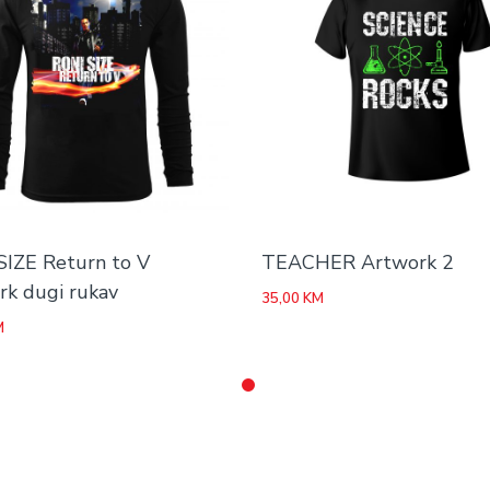
SIZE Return to V
TEACHER Artwork 2
rk dugi rukav
35,00
KM
M