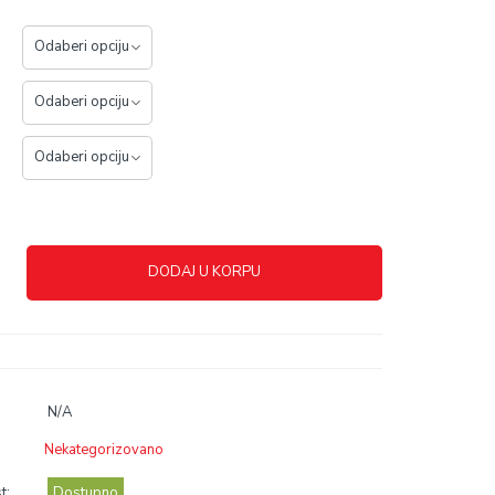
DODAJ U KORPU
N/A
Nekategorizovano
t:
Dostupno