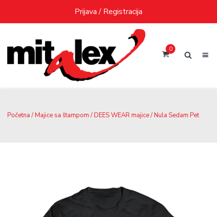
Skip
Prijava / Registracija
to
content
0
Početna
/
Majice sa štampom
/
DEES WEAR majice
/ Nula Sedam Pet