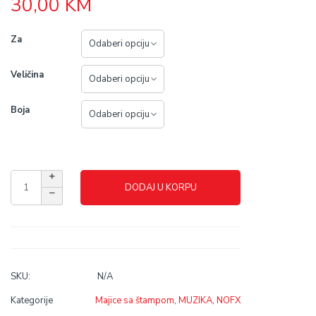
30,00
KM
Za
Veličina
Boja
DODAJ U KORPU
SKU:
N/A
Kategorije
Majice sa štampom
,
MUZIKA
,
NOFX