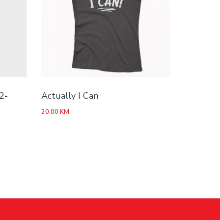
2-
Actually I Can
20,00
KM