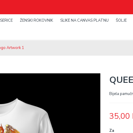
SERICE
ŽENSKI ROKOVNIK
SLIKE NA CANVAS PLATNU
ŠOLJE
ogo Artwork 1
QUEE
Bijela pamuč
35,00
Za