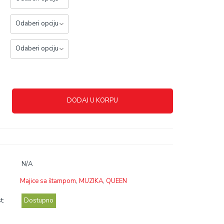
DODAJ U KORPU
N/A
Majice sa štampom
,
MUZIKA
,
QUEEN
t:
Dostupno