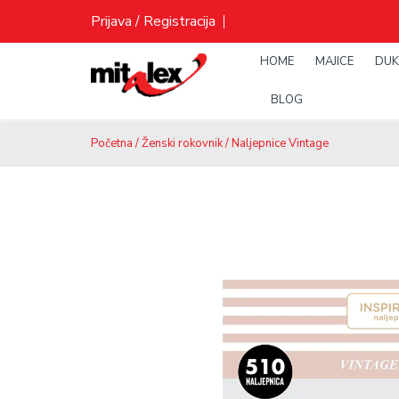
Skip
Prijava / Registracija
to
content
HOME
MAJICE
DUK
BLOG
Početna
/
Ženski rokovnik
/ Naljepnice Vintage