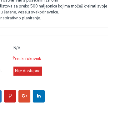
ih ostvarivati s posebnim žarom!
 listova sa preko 500 naljepnica kojima možeš kreirati svoje
ju šarene, veselu svakodnevnicu.
nspirativno planiranje.
N/A
Ženski rokovnik
t:
Nije dostupno