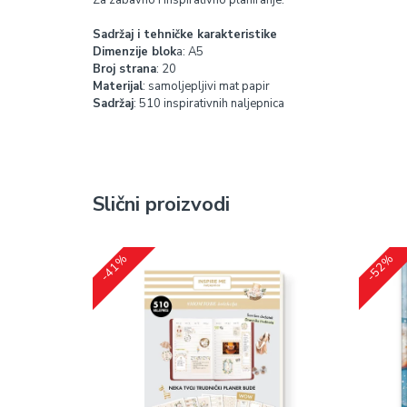
Sadržaj i tehničke karakteristike
Dimenzije blok
a: A5
Broj strana
: 20
Materijal
: samoljepljivi mat papir
Sadržaj
: 510 inspirativnih naljepnica
Slični proizvodi
-41%
-52%