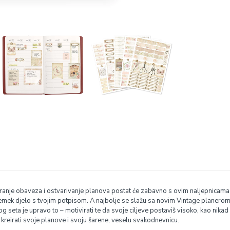
niranje obaveza i ostvarivanje planova postat će zabavno s ovim naljepnicama
 remek djelo s tvojim potpisom. A najbolje se slažu sa novim Vintage planerom
eta je upravo to – motivirati te da svoje ciljeve postaviš visoko, kao nikad
kreirati svoje planove i svoju šarene, veselu svakodnevnicu.