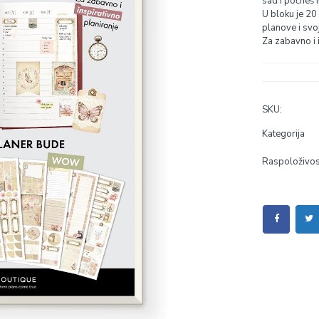
sad i počneš 
U bloku je 20
planove i svo
Za zabavno i i
SKU:
Kategorija
Raspoloživos