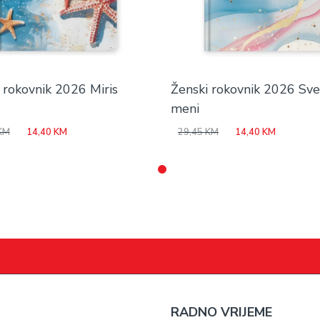
 rokovnik 2026 Miris
Ženski rokovnik 2026 Sve
meni
Original
Current
Original
Current
KM
14,40
KM
29,45
KM
14,40
KM
price
price
price
price
was:
is:
was:
is:
29,45 KM.
14,40 KM.
29,45 KM.
14,40 K
RADNO VRIJEME