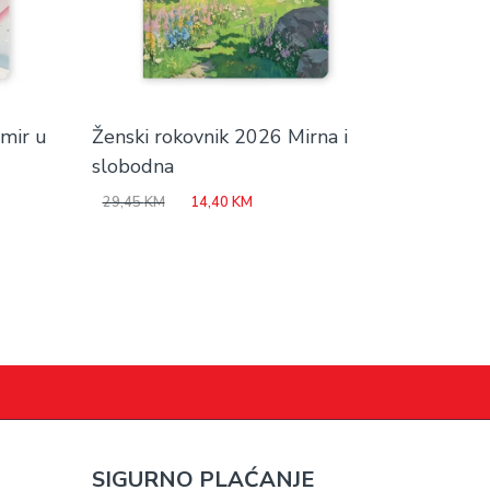
mir u
Ženski rokovnik 2026 Mirna i
slobodna
Original
Current
29,45
KM
14,40
KM
price
price
was:
is:
M.
29,45 KM.
14,40 KM.
SIGURNO PLAĆANJE