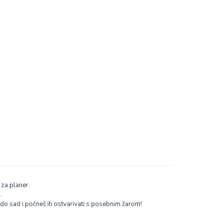
 za planer.
.
 do sad i počneš ih ostvarivati s posebnim žarom!