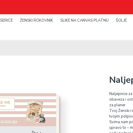
SERICE
ŽENSKI ROKOVNIK
SLIKE NA CANVAS PLATNU
ŠOLJE
Nalje
Naljepnice za 
obaveza i ost
za planer.
Tvoj Ženski r
tvojim potpis
Svima nam pon
upravo to – mo