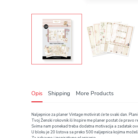
Opis
Shipping
More Products
Naljepnice za planer Vintage motivirat će te svaki dan. Pla
Tvoj Ženski rokovnik ili Inspire me planer postat će pravo
Svima nam ponekad treba dodatna motivacija a zadatak ovog s
U bloku je 20 listova sa preko 500 naljepnica kojima možeš 
Za zabavno i inspirativno planiranje.