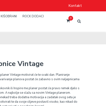
Kontakt
KIŠOBRANI
ROCK DODACI
0
pnice Vintage
planer Vintage motivirat će te svaki dan. Planiranje
varivanje planova postat će zabavno s ovim naljepnicama
okovnik ili Inspire me planer postat će pravo remek djelo s
om. A najbolje se slažu sa novim Vintage planerom.
ekad treba dodatna motivacija a zadatak ovog seta je
tivirati te da svoje ciljeve postaviš visoko, kao nikad do