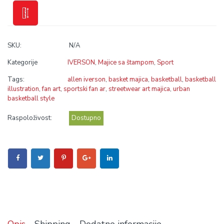
SKU:
N/A
Kategorije
IVERSON
,
Majice sa štampom
,
Sport
Tags:
allen iverson
,
basket majica
,
basketball
,
basketball
illustration
,
fan art
,
sportski fan ar
,
streetwear art majica
,
urban
basketball style
Raspoloživost:
Dostupno
Opis
Shipping
Dodatne informacije