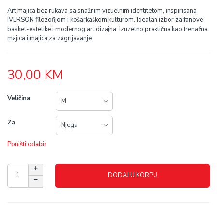
Art majica bez rukava sa snažnim vizuelnim identitetom, inspirisana
IVERSON filozofijom i košarkaškom kulturom. Idealan izbor za fanove
basket-estetike i modernog art dizajna. Izuzetno praktična kao trenažna
majica i majica za zagrijavanje.
30,00
KM
Veličina
Za
Poništi odabir
DODAJ U KORPU