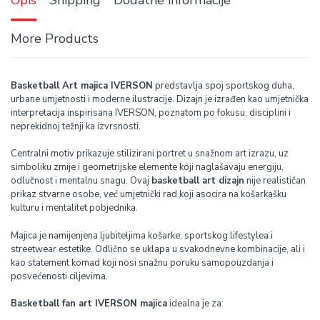
More Products
Basketball Art majica IVERSON
predstavlja spoj sportskog duha,
urbane umjetnosti i moderne ilustracije. Dizajn je izrađen kao umjetnička
interpretacija inspirisana IVERSON, poznatom po fokusu, disciplini i
neprekidnoj težnji ka izvrsnosti.
Centralni motiv prikazuje stilizirani portret u snažnom art izrazu, uz
simboliku zmije i geometrijske elemente koji naglašavaju energiju,
odlučnost i mentalnu snagu. Ovaj
basketball art dizajn
nije realističan
prikaz stvarne osobe, već umjetnički rad koji asocira na košarkašku
kulturu i mentalitet pobjednika.
Majica je namijenjena ljubiteljima košarke, sportskog lifestylea i
streetwear estetike. Odlično se uklapa u svakodnevne kombinacije, ali i
kao statement komad koji nosi snažnu poruku samopouzdanja i
posvećenosti ciljevima.
Basketball fan art IVERSON majica
idealna je za: