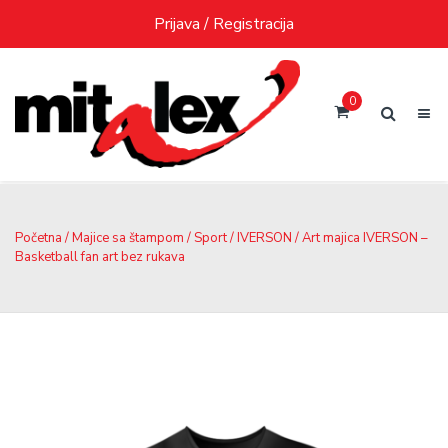
Skip
Prijava / Registracija
to
content
0
Početna
/
Majice sa štampom
/
Sport
/
IVERSON
/ Art majica IVERSON –
Basketball fan art bez rukava