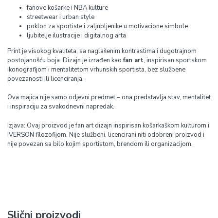
fanove košarke i NBA kulture
streetwear i urban style
poklon za sportiste i zaljubljenike u motivacione simbole
ljubitelje ilustracije i digitalnog arta
Print je visokog kvaliteta, sa naglašenim kontrastima i dugotrajnom
postojanošću boja. Dizajn je izrađen kao
fan art
, inspirisan sportskom
ikonografijom i mentalitetom vrhunskih sportista, bez službene
povezanosti ili licenciranja.
Ova majica nije samo odjevni predmet – ona predstavlja stav, mentalitet
i inspiraciju za svakodnevni napredak.
Izjava: Ovaj proizvod je fan art dizajn inspirisan košarkaškom kulturom i
IVERSON filozofijom. Nije službeni, licencirani niti odobreni proizvod i
nije povezan sa bilo kojim sportistom, brendom ili organizacijom.
Slični proizvodi