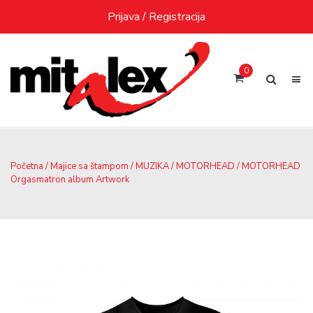
Skip
Prijava / Registracija
to
content
0
Početna
/
Majice sa štampom
/
MUZIKA
/
MOTORHEAD
/ MOTORHEAD
Orgasmatron album Artwork