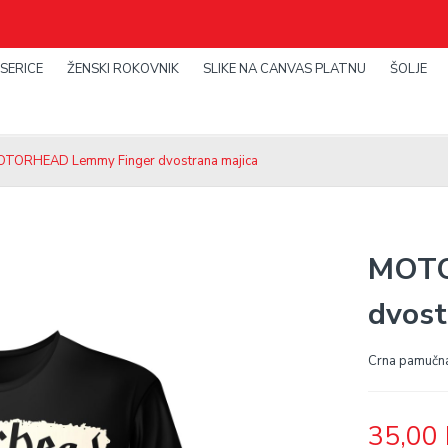
SERICE
ŽENSKI ROKOVNIK
SLIKE NA CANVAS PLATNU
ŠOLJE
OTORHEAD Lemmy Finger dvostrana majica
MOTO
dvost
Crna pamučn
35,00