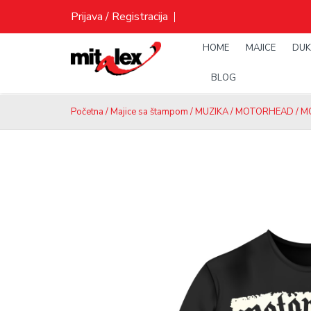
Skip
Prijava / Registracija
to
content
HOME
MAJICE
DUK
BLOG
Početna
/
Majice sa štampom
/
MUZIKA
/
MOTORHEAD
/ M