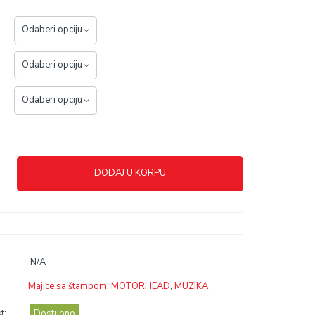
DODAJ U KORPU
N/A
Majice sa štampom
,
MOTORHEAD
,
MUZIKA
t:
Dostupno