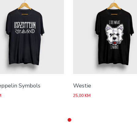
eppelin Symbols
Westie
M
25,00
KM