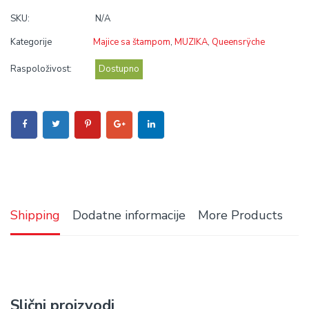
SKU:
N/A
Kategorije
Majice sa štampom
,
MUZIKA
,
Queensrÿche
Raspoloživost:
Dostupno
Shipping
Dodatne informacije
More Products
Slični proizvodi