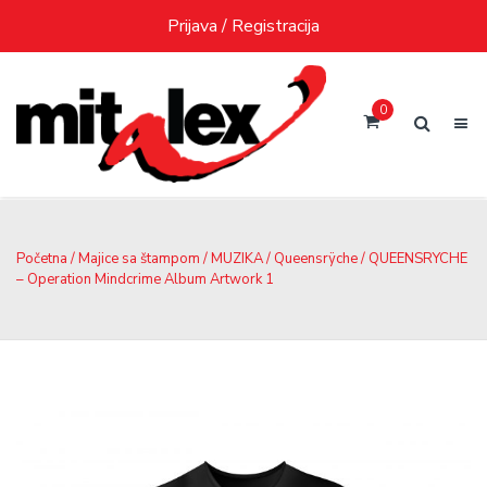
Skip
Prijava / Registracija
to
content
0
Početna
/
Majice sa štampom
/
MUZIKA
/
Queensrÿche
/ QUEENSRYCHE
– Operation Mindcrime Album Artwork 1