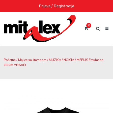
Skip
Prijava / Registracija
to
content
0
Početna
/
Majice sa štampom
/
MUZIKA
/
NOISIA
/ MEFJUS Emulation
album Artwork