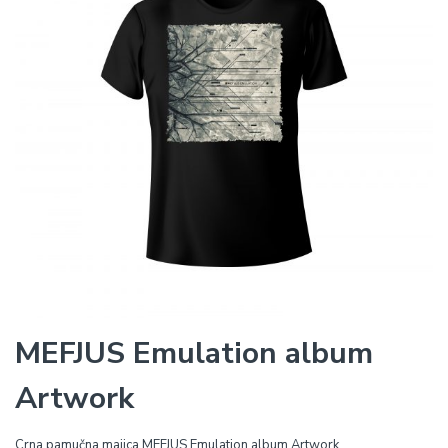
MEFJUS Emulation album
Artwork
Crna pamučna majica MEFJUS Emulation album Artwork