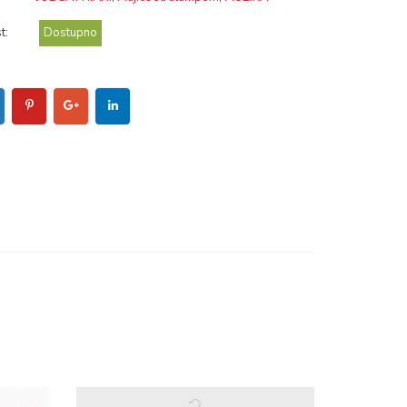
t:
Dostupno