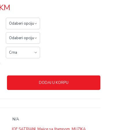
KM
r
DODAJ U KORPU
N/A
JOE SATRIANI
,
Majice sa štampom
,
MUZIKA