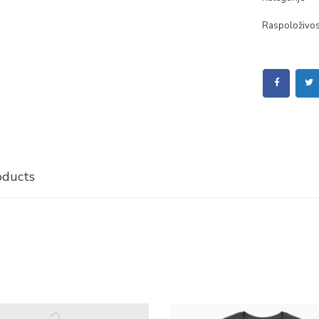
Raspoloživos
oducts