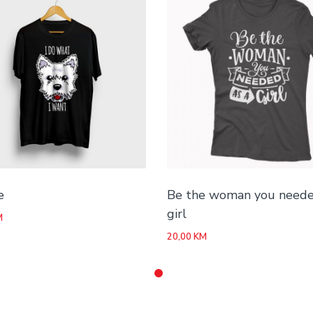
e
Be the woman you neede
girl
M
20,00
KM