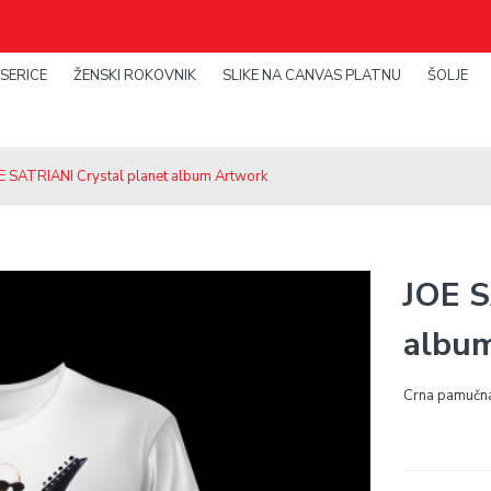
SERICE
ŽENSKI ROKOVNIK
SLIKE NA CANVAS PLATNU
ŠOLJE
E SATRIANI Crystal planet album Artwork
JOE S
albu
Crna pamučna