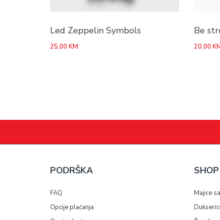
Led Zeppelin Symbols
Be st
25,00
KM
20,00
K
PODRŠKA
SHOP
FAQ
Majice s
Opcije plaćanja
Dukseric