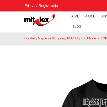
Skip
Prijava / Registracija
to
content
HOME
MAJICE
DUK
BLOG
Početna
/
Majice sa štampom
/
MUZIKA
/
Iron Maiden
/ IRON