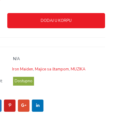
r
DODAJ U KORPU
N/A
Iron Maiden
,
Majice sa štampom
,
MUZIKA
t:
Dostupno