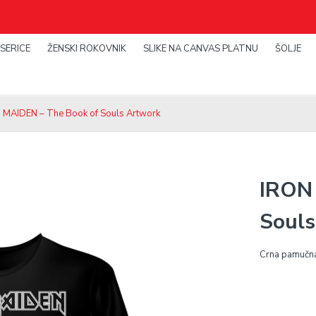
SERICE
ŽENSKI ROKOVNIK
SLIKE NA CANVAS PLATNU
ŠOLJE
 MAIDEN – The Book of Souls Artwork
IRON
Souls
Crna pamučna