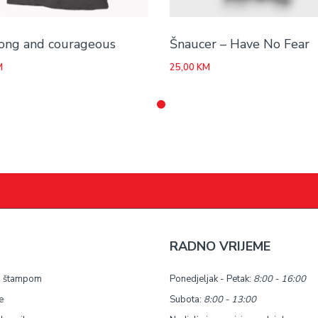
rong and courageous
Šnaucer – Have No Fear
M
25,00
KM
RADNO VRIJEME
a štampom
Ponedjeljak - Petak:
8:00 - 16:00
e
Subota:
8:00 - 13:00