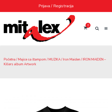
Skip
Prijava / Registracija
to
content
0
Početna
/
Majice sa štampom
/
MUZIKA
/
Iron Maiden
/ IRON MAIDEN –
Killers album Artwork