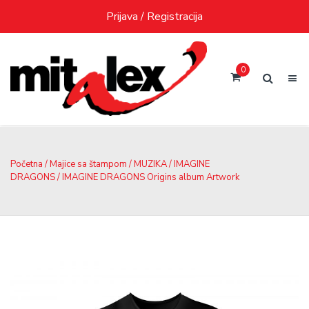
Skip
Prijava / Registracija
to
content
0
Početna
/
Majice sa štampom
/
MUZIKA
/
IMAGINE
DRAGONS
/ IMAGINE DRAGONS Origins album Artwork