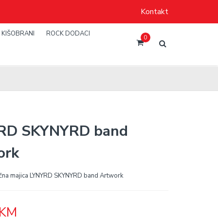
Kontakt
KIŠOBRANI
ROCK DODACI
0
RD SKYNYRD band
ork
čna majica LYNYRD SKYNYRD band Artwork
KM