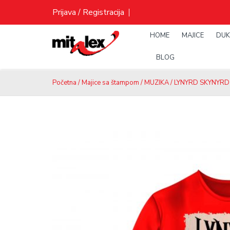
Skip
Prijava / Registracija
to
content
HOME
MAJICE
DUK
BLOG
Početna
/
Majice sa štampom
/
MUZIKA
/
LYNYRD SKYNYRD