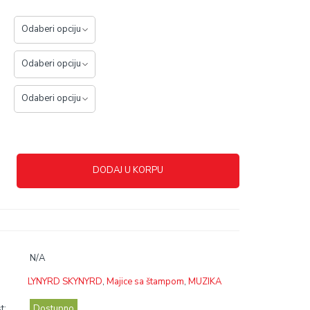
DODAJ U KORPU
N/A
LYNYRD SKYNYRD
,
Majice sa štampom
,
MUZIKA
t:
Dostupno