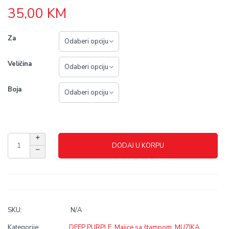
35,00
KM
Za
Veličina
Boja
DODAJ U KORPU
SKU:
N/A
Kategorije
DEEP PURPLE
,
Majice sa štampom
,
MUZIKA