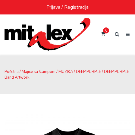
Skip
Prijava / Registracija
to
content
0
Početna
/
Majice sa štampom
/
MUZIKA
/
DEEP PURPLE
/ DEEP PURPLE
Band Artwork