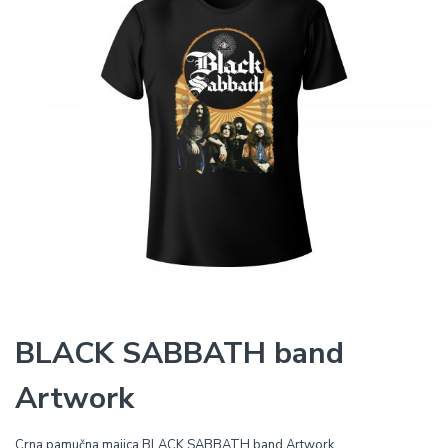
BLACK SABBATH band
Artwork
Crna pamučna majica BLACK SABBATH band Artwork