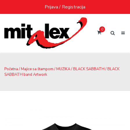
Skip
Prijava / Registracija
to
content
0
Početna
/
Majice sa štampom
/
MUZIKA
/
BLACK SABBATH
/ BLACK
SABBATH band Artwork