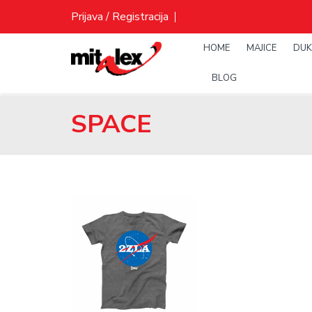
Skip
Prijava / Registracija
to
content
HOME
MAJICE
DUK
BLOG
SPACE