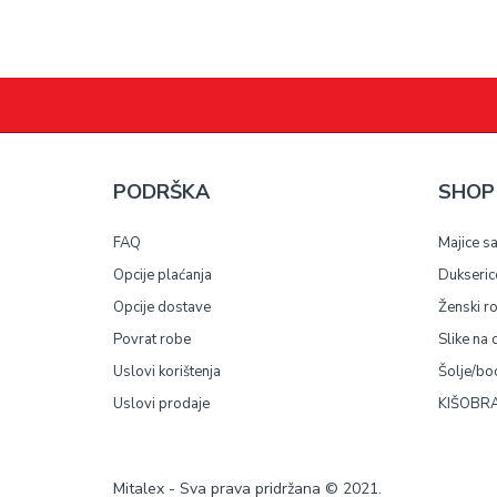
PODRŠKA
SHOP
FAQ
Majice s
Opcije plaćanja
Dukseric
Opcije dostave
Ženski r
Povrat robe
Slike na 
Uslovi korištenja
Šolje/bo
Uslovi prodaje
KIŠOBRA
Mitalex - Sva prava pridržana © 2021.