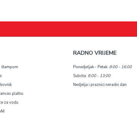
RADNO VRIJEME
a štampom
Ponedjeljak - Petak:
8:00 - 16:00
e
Subota:
8:00 - 13:00
okovnik
Nedjelja i praznici neradni dan
canvas platnu
ce za vodu
NI