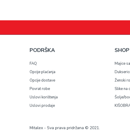
PODRŠKA
SHOP
FAQ
Majice s
Opcije plaćanja
Dukseric
Opcije dostave
Ženski r
Povrat robe
Slike na 
Uslovi korištenja
Šolje/bo
Uslovi prodaje
KIŠOBRA
Mitalex - Sva prava pridržana © 2021.