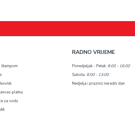
RADNO VRIJEME
a štampom
Ponedjeljak - Petak:
8:00 - 16:00
e
Subota:
8:00 - 13:00
okovnik
Nedjelja i praznici neradni dan
canvas platnu
ce za vodu
NI