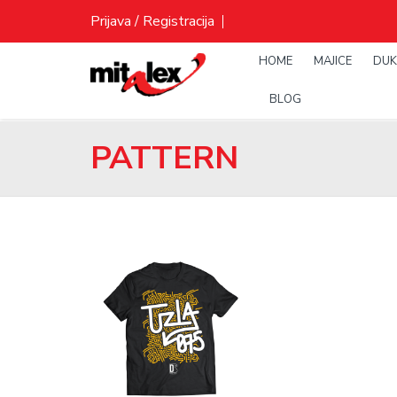
Skip
Prijava / Registracija
to
content
HOME
MAJICE
DUK
BLOG
PATTERN