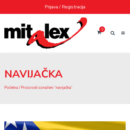
Skip
Prijava / Registracija
to
content
0
NAVIJAČKA
Početna
/ Proizvodi označeni “navijačka”