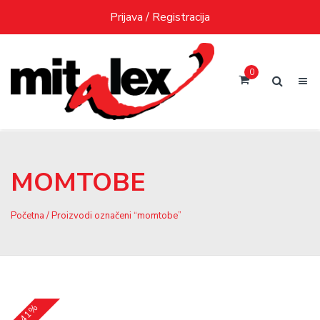
Skip
Prijava / Registracija
to
content
0
MOMTOBE
Početna
/ Proizvodi označeni “momtobe”
-41%