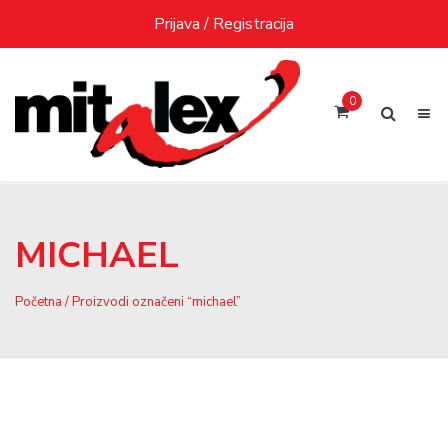
Skip
Prijava / Registracija
to
content
0
MICHAEL
Početna
/ Proizvodi označeni “michael”