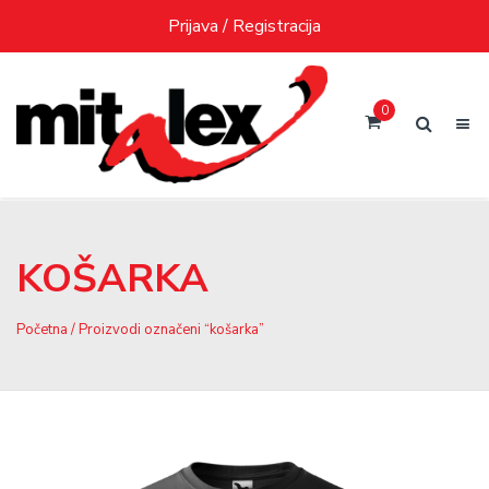
Skip
Prijava / Registracija
to
content
0
KOŠARKA
Početna
/ Proizvodi označeni “košarka”