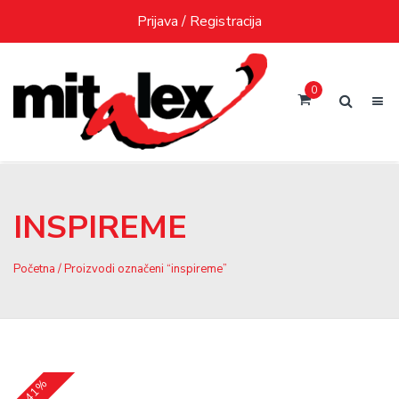
Skip
Prijava / Registracija
to
content
0
INSPIREME
Početna
/ Proizvodi označeni “inspireme”
-41%