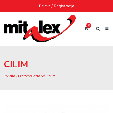
Skip
Prijava / Registracija
to
content
0
CILIM
Početna
/ Proizvodi označeni “cilim”