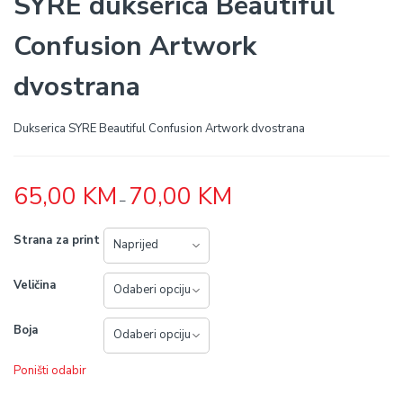
SYRE dukserica Beautiful
Confusion Artwork
dvostrana
Dukserica SYRE Beautiful Confusion Artwork dvostrana
Price
65,00
KM
70,00
KM
–
range:
65,00 KM
through
Strana za print
70,00 KM
Veličina
Boja
Poništi odabir