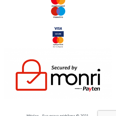
Mitalex - Sva prava pridržana © 2021.