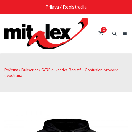
Skip
Prijava / Registracija
to
content
0
Početna
/
Dukserice
/ SYRE dukserica Beautiful Confusion Artwork
dvostrana