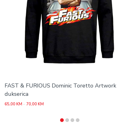
FAST & FURIOUS Dominic Toretto Artwork
dukserica
Price
65,00
KM
–
70,00
KM
range:
65,00 KM
through
70,00 KM